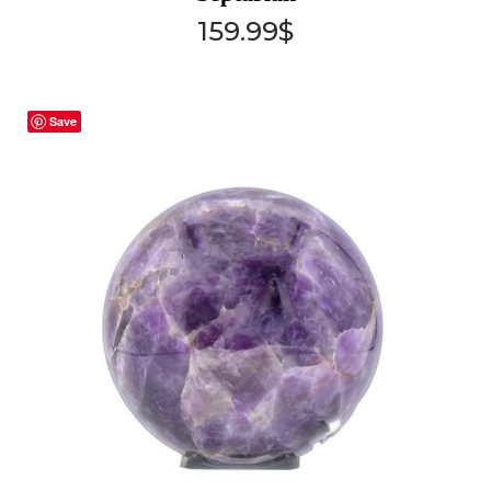
159.99
$
Save