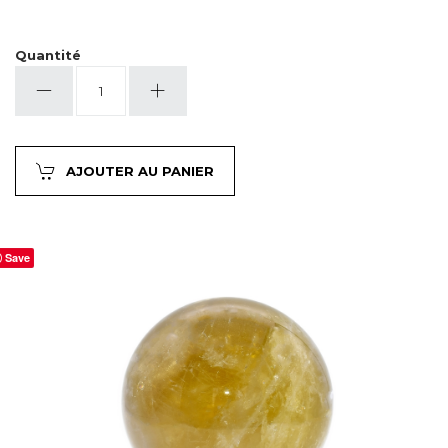
Quantité
quantité
de
Citrine
fumée
AJOUTER AU PANIER
Save