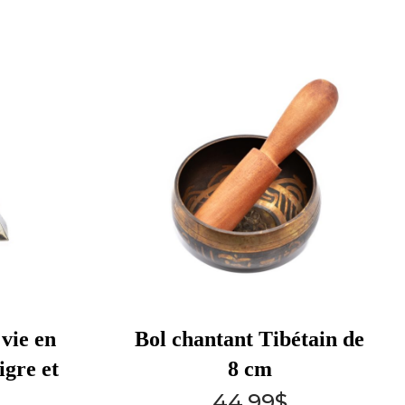
vie en
Bol chantant Tibétain de
igre et
8 cm
44.99
$