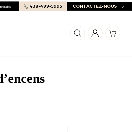
438-499-5995
CONTACTEZ-NOUS
nérales
d’encens