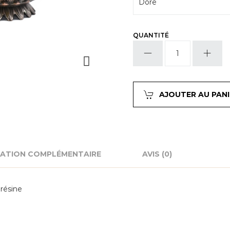
QUANTITÉ
quantité
de
Brûleurs
d'encens
AJOUTER AU PANI
ATION COMPLÉMENTAIRE
AVIS (0)
 résine