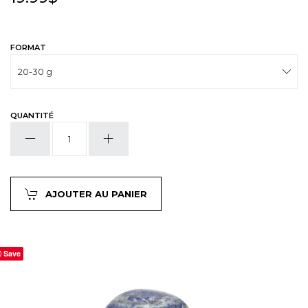
FORMAT
QUANTITÉ
quantité
de
Lapis
lazuli
AJOUTER AU PANIER
Save