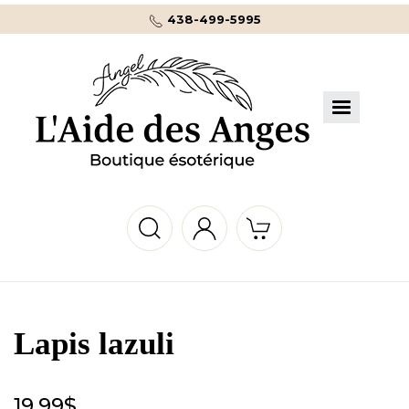
438-499-5995
Lapis lazuli
19.99
$