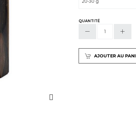
QUANTITÉ
quantité
de
Œil
de
tigre
AJOUTER AU PANI