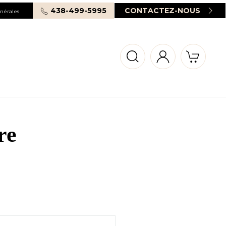
438-499-5995
CONTACTEZ-NOUS
nérales
re