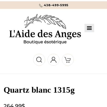
438-499-5995
Quartz blanc 1315g
264.99
$