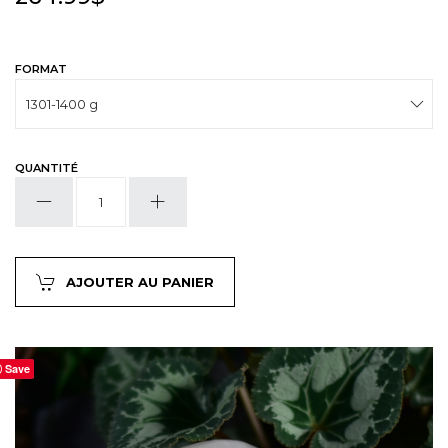
FORMAT
QUANTITÉ
quantité
de
Quartz
blanc
1315g
AJOUTER AU PANIER
Save