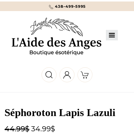
438-499-5995
Séphoroton Lapis Lazuli
44.99
$
34.99
$