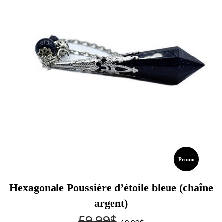
Promo
Hexagonale Poussière d’étoile bleue (chaîne
argent)
59.99
$
49.99
$