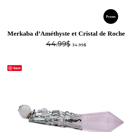
Promo
Merkaba d’Améthyste et Cristal de Roche
44.99
$
34.99
$
Save