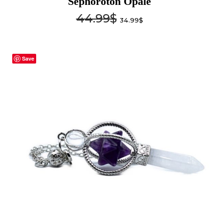
Séphoroton Opale
44.99
$
34.99
$
Save