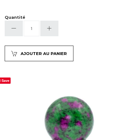
Quantité
quantité
de
Zoïsite
30
mm
AJOUTER AU PANIER
Save