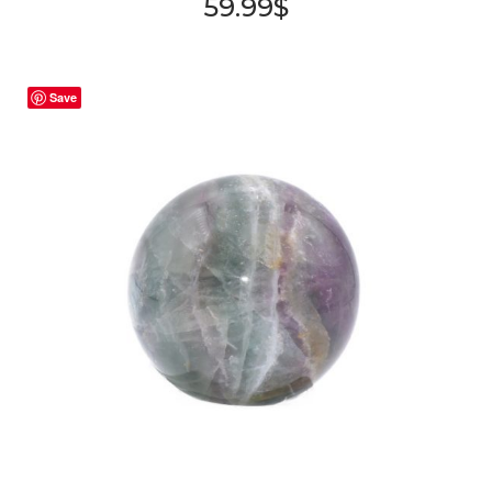
59.99
$
Save