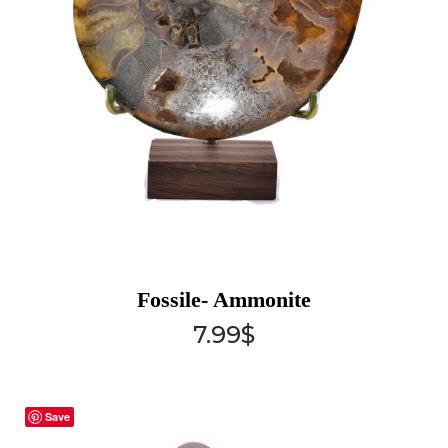
Fossile- Ammonite
7.99
$
Save