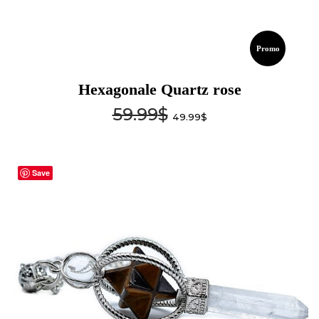
Promo
Hexagonale Quartz rose
59.99
$
49.99
$
Save