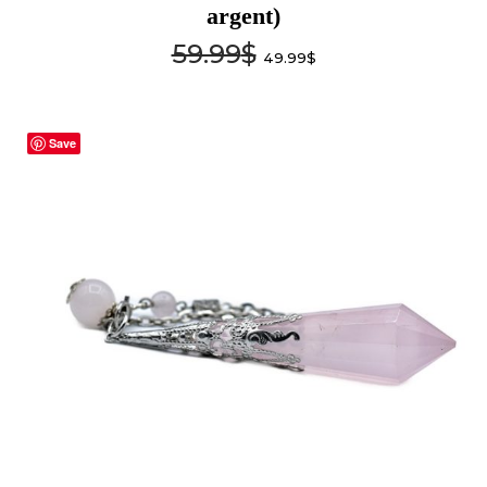
argent)
59.99
$
49.99
$
Save