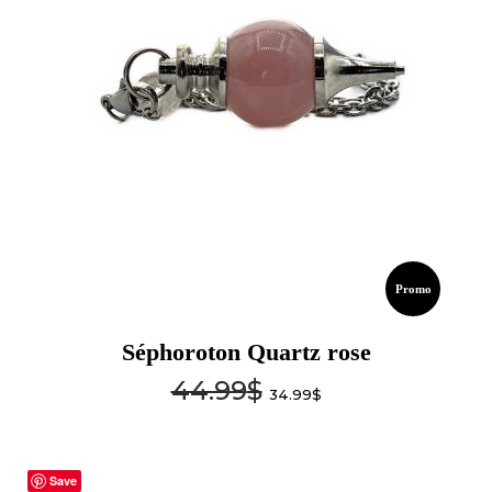
Promo
Séphoroton Quartz rose
44.99
$
34.99
$
Save